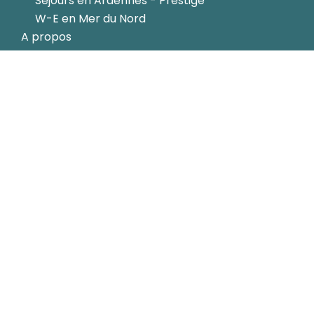
Séjours en Ardennes - Prestige
W-E en Mer du Nord
A propos
Blog
F.A.Q
Infos
Mentions légales
CGV
Charte FFJR
CALENDRIER & TARIFS