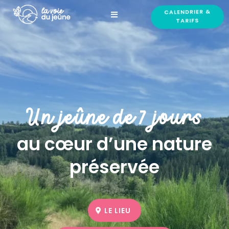
CALENDRIER &
TARIFS
Un jeûne de 7 jours
au cœur d’une nature
préservée
LE LIEU