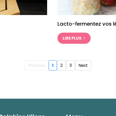
Lacto-fermentez vos 
LIRE PLUS
Previous
1
2
3
Next