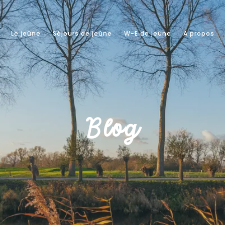
Le jeûne
Séjours de jeûne
W-E de jeûne
A propos
Blog