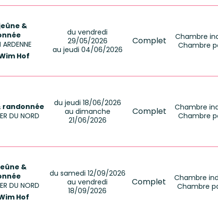
 jeûne &
du vendredi
onnée
Chambre indi
Complet
29/05/2026
EN ARDENNE
Chambre pa
au jeudi 04/06/2026
 Wim Hof
du jeudi 18/06/2026
& randonnée
Chambre indi
Complet
au dimanche
 MER DU NORD
Chambre pa
21/06/2026
jeûne &
du samedi 12/09/2026
onnée
Chambre indi
Complet
au vendredi
MER DU NORD
Chambre pa
18/09/2026
Wim Hof