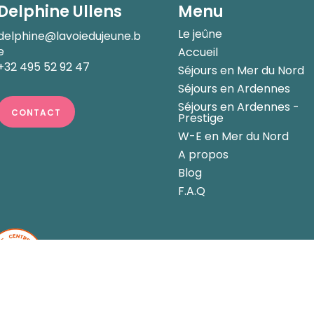
Delphine Ullens
Menu
Le jeûne
delphine@lavoiedujeune.b
e
Accueil
+32 495 52 92 47
Séjours en Mer du Nord
Séjours en Ardennes
Séjours en Ardennes -
CONTACT
Prestige
W-E en Mer du Nord
A propos
Blog
F.A.Q
La voie du jeûne est un centre Jeûne & Randonnée label
Fédération Francophone de Jeûne et Randonnée (FFJR
© La voie du jeûne 2026