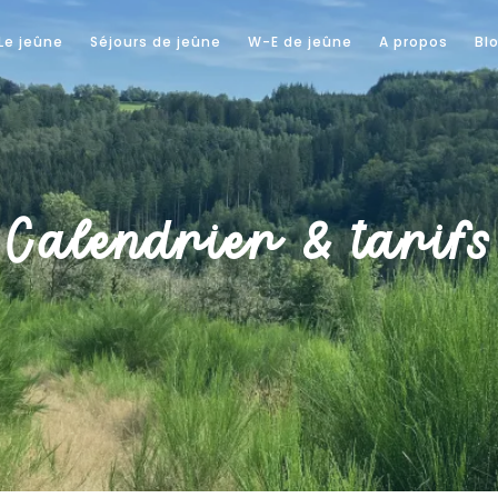
Le jeûne
Séjours de jeûne
W-E de jeûne
A propos
Bl
Calendrier & tarifs