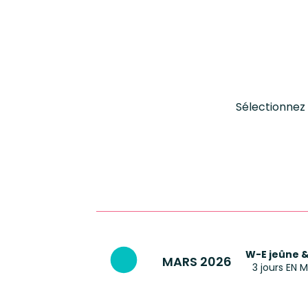
Sélectionnez 
W-E jeûne 
MARS 2026
3 jours EN