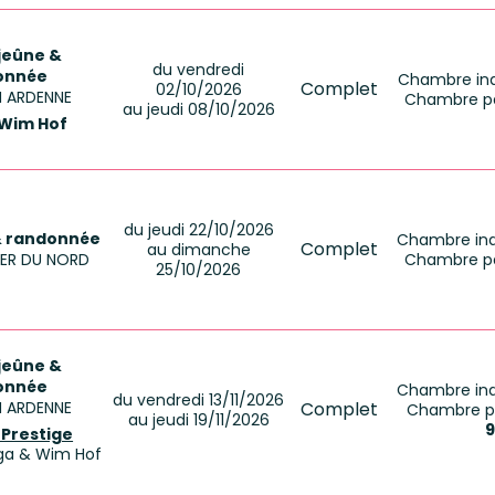
 jeûne &
du vendredi
onnée
Chambre indi
Complet
02/10/2026
EN ARDENNE
Chambre pa
au jeudi 08/10/2026
 Wim Hof
du jeudi 22/10/2026
& randonnée
Chambre indi
Complet
au dimanche
 MER DU NORD
Chambre pa
25/10/2026
 jeûne &
onnée
Chambre indi
du vendredi 13/11/2026
EN ARDENNE
Complet
Chambre pa
au jeudi 19/11/2026
9
 Prestige
oga & Wim Hof