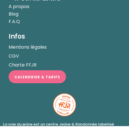
A propos
Blog
F.A.Q
Infos
Mentions légales
CGV
Charte FFJR
CALENDRIER & TARIFS
La voie du jeûne est un centre Jeûne & Randonnée labellisé
Fédération Francophone de Jeûne et Randonnée (FFJR)